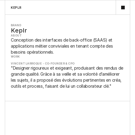
KEPLR 
BRAND
Keplr 
ABOUT
Conception des interfaces de back-office (SAAS) et 
applications métier conviviales en tenant compte des 
besoins opérationnels.
WORK
VINCENT LARROQUE - CO-FOUNDER & CPO
"Designer rigoureux et exigeant, produisant des rendus de 
PRODUCT DESIGN - SAAS & APP B2B
grande qualité. Grâce à sa veille et sa volonté d’améliorer 
les sujets, il a proposé des évolutions pertinentes en créa, 
outils et process, faisant de lui un collaborateur clé."